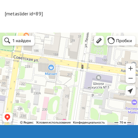
[metaslider id=89]