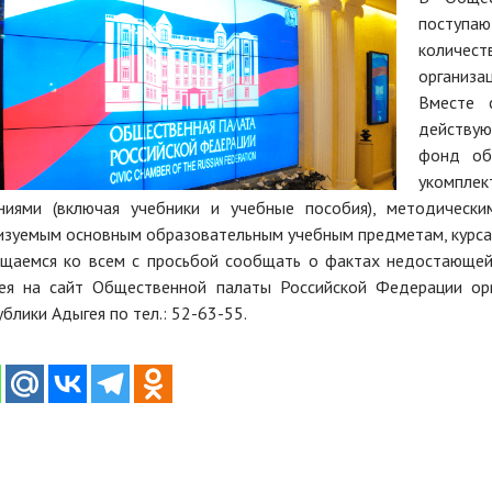
поступа
количест
организац
Вместе 
действу
фонд об
укомпле
ниями (включая учебники и учебные пособия), методическ
изуемым основным образовательным учебным предметам, курсам
щаемся ко всем с просьбой сообщать о фактах недостающей
ея на сайт Общественной палаты Российской Федерации opr
ублики Адыгея по тел.: 52-63-55.