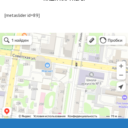
[metaslider id=89]